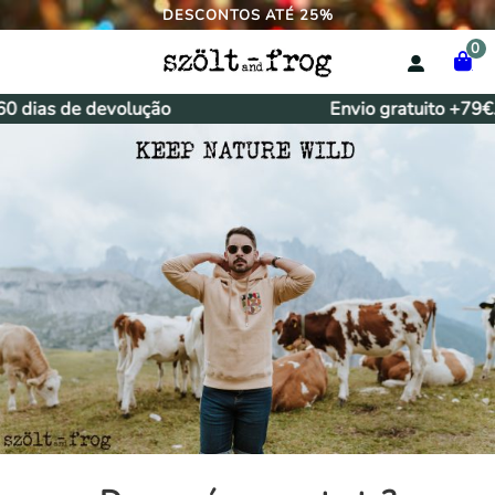
DESCONTOS ATÉ 25%
0
ias de devolução
Envio gratuito +79€.