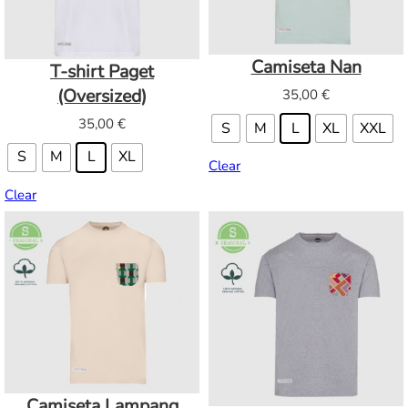
Camiseta Nan
T-shirt Paget
(Oversized)
35,00
€
35,00
€
S
M
L
XL
XXL
S
M
L
XL
Clear
Clear
Camiseta Lampang