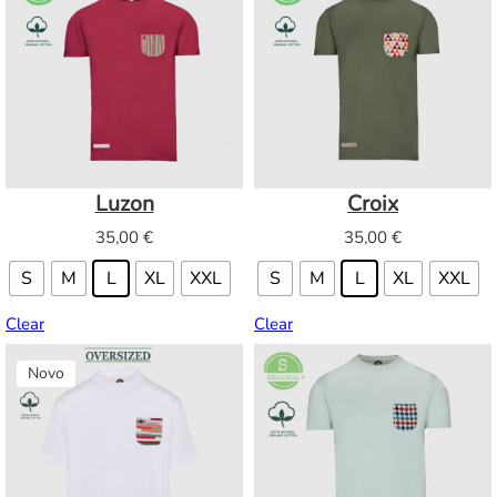
Luzon
Croix
35,00
€
35,00
€
S
M
L
XL
XXL
S
M
L
XL
XXL
Clear
Clear
Novo
Novo