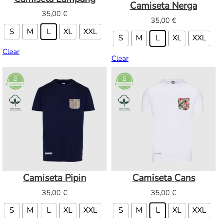
Camiseta Nerga
35,00
€
35,00
€
S
M
L
XL
XXL
S
M
L
XL
XXL
Clear
Clear
Camiseta Pipin
Camiseta Cans
35,00
€
35,00
€
S
M
L
XL
XXL
S
M
L
XL
XXL