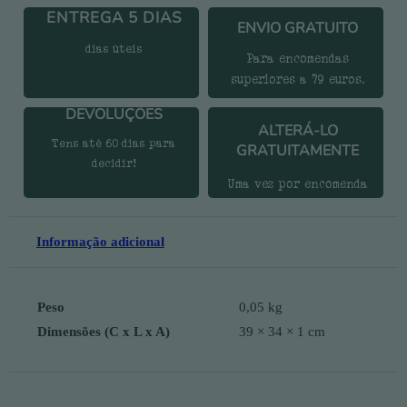
ENTREGA 5 DIAS
ENVIO GRATUITO
dias úteis
Para encomendas
superiores a 79 euros.
DEVOLUÇÕES
ALTERÁ-LO
Tens até 60 dias para
GRATUITAMENTE
decidir!
Uma vez por encomenda
Informação adicional
Peso
0,05 kg
Dimensões (C x L x A)
39 × 34 × 1 cm