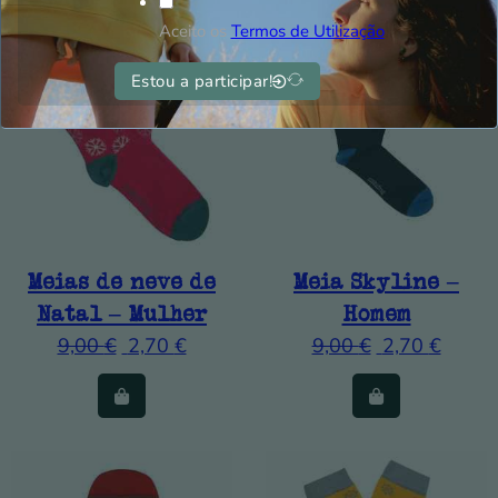
Aceito os
Termos de Utilização
Estou a participar!
Meias de neve de
Meia Skyline –
Natal – Mulher
Homem
9,00
€
2,70
€
9,00
€
2,70
€