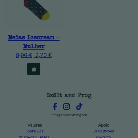
Meias Icecream –
Mulher
9,00
€
2,70
€
Szölt and Frog
info@szoltandfrog.com
Valores
Apoio
Sobre nós
Devoluções
Sustentabilidade
Contacto