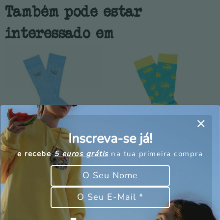
Também pode estar
interessado em
Inscreva-se já!
e recebe
5 euros grátis
na tua primeira compra
Meias com logótipo
Proíbe as meias
Boat – Homem
(copia)
9,00
€
2,70
€
9,00
€
5,40
€