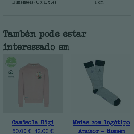
Dimensões (C x L x A)
1 cm
Também pode estar
interessado em
Camisola Rigi
Meias com logótipo
60,00
€
42,00
€
Anchor – Homem