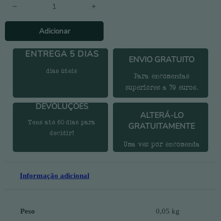
Quantidade de Meias Rudders - Mulher
Adicionar
ENTREGA 5 DIAS
ENVIO GRATUITO
dias úteis
Para encomendas
superiores a 79 euros.
DEVOLUÇÕES
ALTERÁ-LO
Tens até 60 dias para
GRATUITAMENTE
decidir!
Uma vez por encomenda
Informação adicional
Peso
0,05 kg