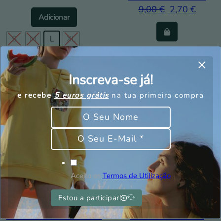
9,00
€
2,70
€
This product has multiple variants. The op
Adicionar
S
M
L
XL
XXL
Inscreva-se já!
Clear
e recebe
5 euros grátis
na tua primeira compra
Aceito os
Termos de Utilização
Estou a participar!
Meias Fish – Homem
Meias Anchor –