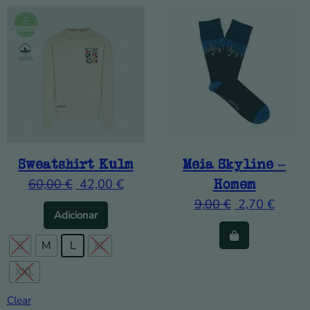
Sweatshirt Kulm
Meia Skyline –
60,00
€
42,00
€
Homem
9,00
€
2,70
€
This product has multiple variants. The op
Adicionar
S
M
L
XL
XXL
Clear