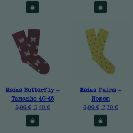
Meias Butterfly –
Meias Palms –
Tamanho 40-45
Homem
9,00
€
5,40
€
9,00
€
2,70
€