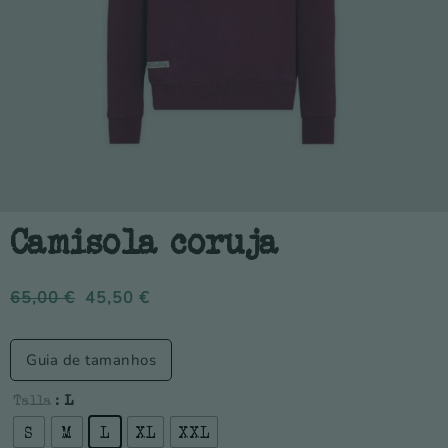
Camisola coruja
65,00
€
45,50
€
Guia de tamanhos
Talla
: L
S
M
L
XL
XXL