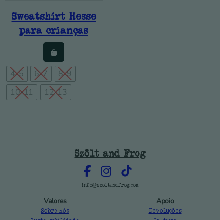
Sweatshirt Hesse
para crianças
4-5
6-7
8-9
10-11
12-13
Szölt and Frog
info@szoltandfrog.com
Valores
Apoio
Sobre nós
Devoluções