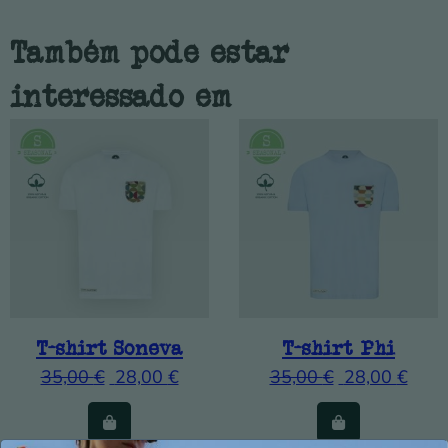
Também pode estar
interessado em
T-shirt Soneva
T-shirt Phi
35,00
€
28,00
€
35,00
€
28,00
€
This product has multiple variants. The option
This product