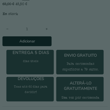
65,00
€
45,50
€
Em stock
Quantidade de Camisola coruja
Adicionar
ENTREGA 5 DIAS
ENVIO GRATUITO
dias úteis
Para encomendas
superiores a 79 euros.
DEVOLUÇÕES
ALTERÁ-LO
Tens até 60 dias para
GRATUITAMENTE
decidir!
Uma vez por encomenda