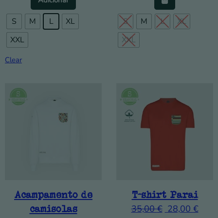
S
M
L
XL
S
M
L
XL
XXL
XXL
Clear
Acampamento de
T-shirt Parai
camisolas
35,00
€
28,00
€