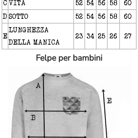
C
VITA
52
54
56
58
60
D
SOTTO
52
54
56
58
60
LUNGHEZZA
E
23
34
25
26
27
DELLA MANICA
Felpe per bambini