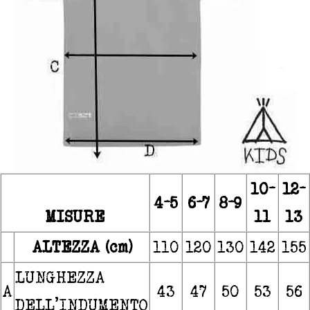
10-
12-
4-5
6-7
8-9
MISURE
11
13
ALTEZZA (cm)
110
120
130
142
155
LUNGHEZZA
A
43
47
50
53
56
DELL’INDUMENTO