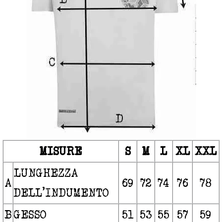
MISURE
S
M
L
XL
XXL
LUNGHEZZA
A
69
72
74
76
78
DELL’INDUMENTO
B
GESSO
51
53
55
57
59