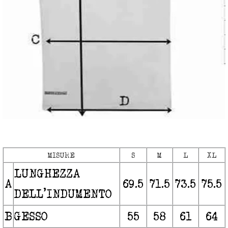
MISURE
S
M
L
XL
LUNGHEZZA
A
69.5
71.5
73.5
75.5
DELL’INDUMENTO
B
GESSO
55
58
61
64