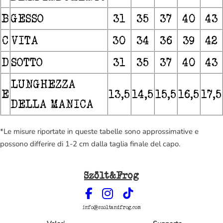
B
GESSO
31
35
37
40
43
C
VITA
30
34
36
39
42
D
SOTTO
31
35
37
40
43
LUNGHEZZA
E
13,5
14,5
15,5
16,5
17,5
DELLA MANICA
*Le misure riportate in queste tabelle sono approssimative e
possono differire di 1-2 cm dalla taglia finale del capo.
Szölt&Frog
info@szoltandfrog.com