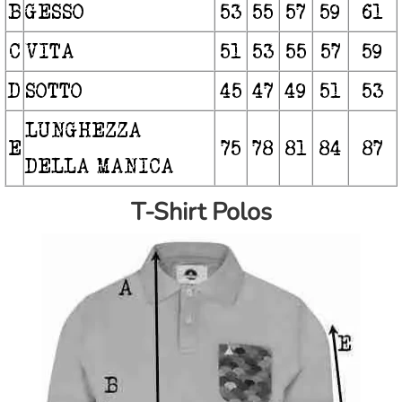
B
GESSO
53
55
57
59
61
C
VITA
51
53
55
57
59
D
SOTTO
45
47
49
51
53
LUNGHEZZA
E
75
78
81
84
87
DELLA MANICA
T-Shirt Polos