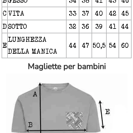
B
GESSO
34
38
41
43
46
C
VITA
33
37
40
42
45
D
SOTTO
32
36
39
41
44
LUNGHEZZA
E
44
47
50,5
54
60
DELLA MANICA
Magliette per bambini