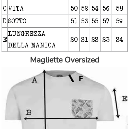
C
VITA
50
52
54
56
58
D
SOTTO
51
53
55
57
59
LUNGHEZZA
E
20
21
22
23
24
DELLA MANICA
Magliette Oversized