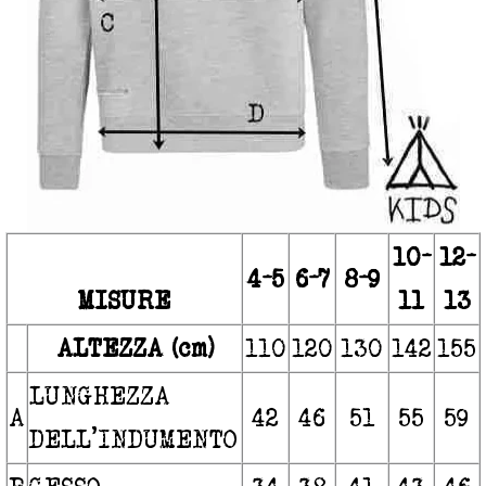
10-
12-
4-5
6-7
8-9
MISURE
11
13
ALTEZZA (cm)
110
120
130
142
155
LUNGHEZZA
A
42
46
51
55
59
DELL’INDUMENTO