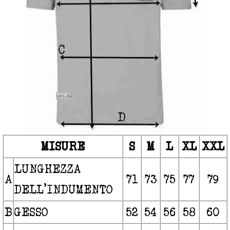
MISURE
S
M
L
XL
XXL
LUNGHEZZA
A
71
73
75
77
79
DELL’INDUMENTO
B
GESSO
52
54
56
58
60