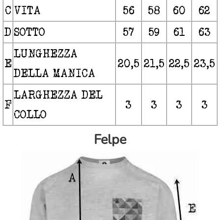
C
VITA
56
58
60
62
D
SOTTO
57
59
61
63
LUNGHEZZA
E
20,5
21,5
22,5
23,5
DELLA MANICA
LARGHEZZA DEL
F
3
3
3
3
COLLO
Felpe