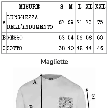
MISURE
S
M
L
XL
XXL
LUNGHEZZA
A
67
69
71
73
75
DELL’INDUMENTO
B
GESSO
52
54
56
58
60
C
SOTTO
38
40
42
44
46
Magliette