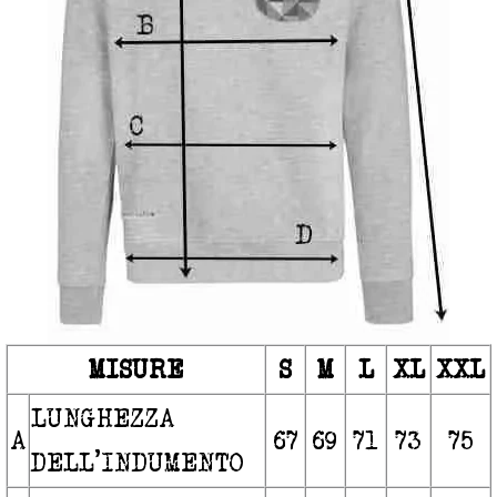
MISURE
S
M
L
XL
XXL
LUNGHEZZA
A
67
69
71
73
75
DELL’INDUMENTO