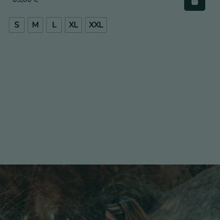
S
M
L
XL
XXL