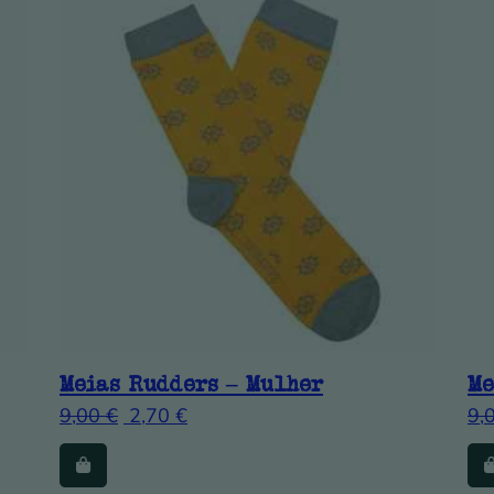
Meias Rudders – Mulher
Me
9,00
€
2,70
€
9,