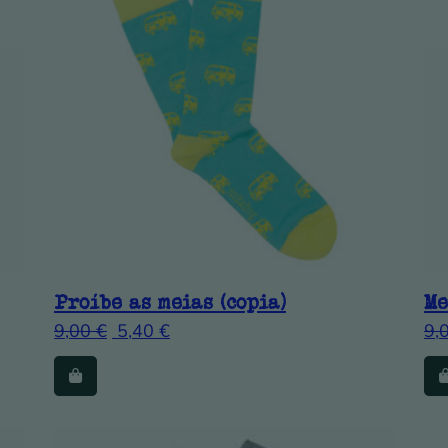
Proíbe as meias (copia)
Me
9,00
€
5,40
€
9,