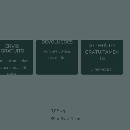
DEVOLUÇÕES
ALTERÁ-LO
ENVIO
GRATUITO
Tens até 60 dias
GRATUITAMEN
para decidir!
TE
ara encomendas
superiores a 79
Uma vez por
euros.
encomenda
0,05 kg
39 × 34 × 1 cm