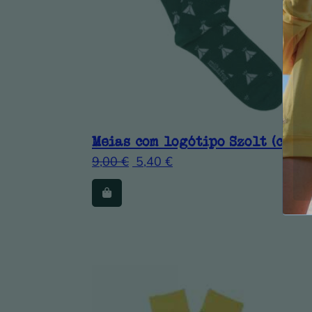
Meias com logótipo Szolt (copia
9,00
€
5,40
€