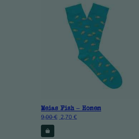
Meias Fish – Homem
9,00
€
2,70
€