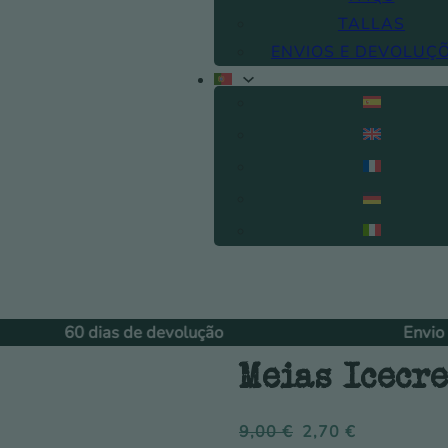
TALLAS
ENVIOS E DEVOLUÇ
olução
Envio gratuito +79€.
Meias Icecr
9,00
€
2,70
€