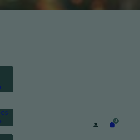
M
NOS
0
E