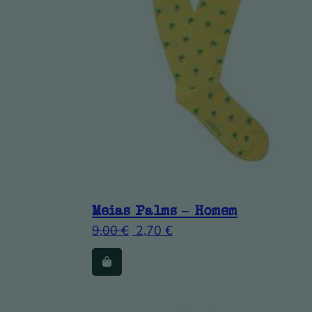
Meias Palms – Homem
9,00
€
2,70
€