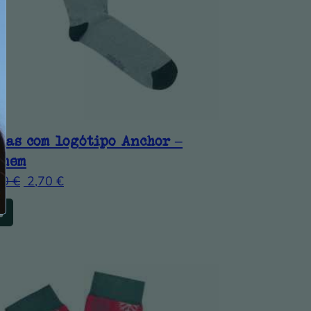
ias com logótipo Anchor –
omem
00
€
2,70
€