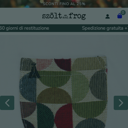
SCONTI FINO AL 25%
0
 giorni di restituzione
Spedizione gratuita +79