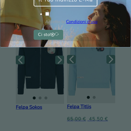
65,00
€
45,50
€
60,00
€
42,00
€
Accetto le
Condizioni d'uso
Ci sto!
Felpa Titlis
Felpa Sokos
65,00
€
45,50
€