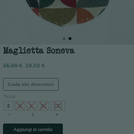
Maglietta Soneva
35,00
€
28,00
€
Guida alle dimensioni
Talla
S
M
L
XL
XXL
Maglietta Soneva quantità
Aggiungi al carrello