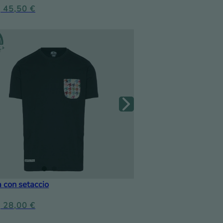
45,50
€
 con setaccio
28,00
€