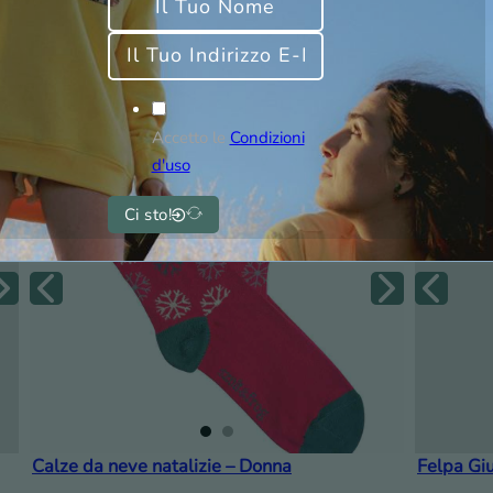
Accetto le
Condizioni
d'uso
Ci sto!
Calze da neve natalizie – Donna
Felpa Giu