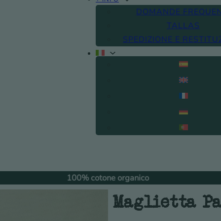
DOMANDE FREQUEN
TALLAS
SPEDIZIONE E RESTITU
100% cotone organico
Scambio gr
Maglietta P