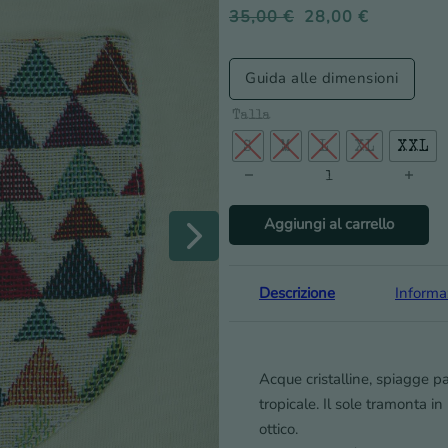
35,00
€
28,00
€
Guida alle dimensioni
Talla
S
M
L
XL
XXL
Maglietta Palawan quantità
Aggiungi al carrello
Descrizione
Informa
Acque cristalline, spiagge p
tropicale. Il sole tramonta i
ottico.