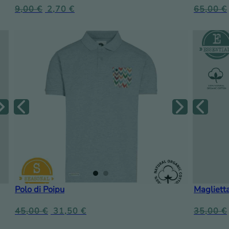
9,00
€
2,70
€
65,00
€
Polo di Poipu
Maglietta
45,00
€
31,50
€
35,00
€