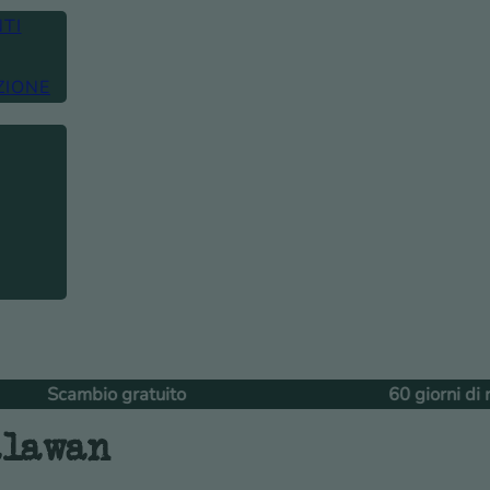
TI
ZIONE
atuito
60 giorni di restituzione
alawan