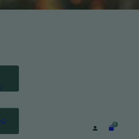
O
NO
0