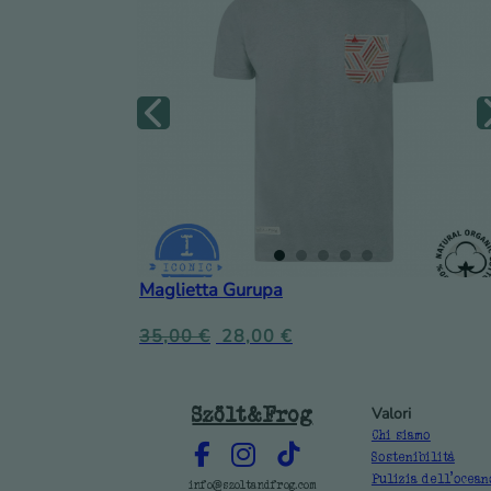
Maglietta Gurupa
35,00
€
28,00
€
Szölt&Frog
Valori
Chi siamo
Sostenibilità
Pulizia dell'ocean
info@szoltandfrog.com