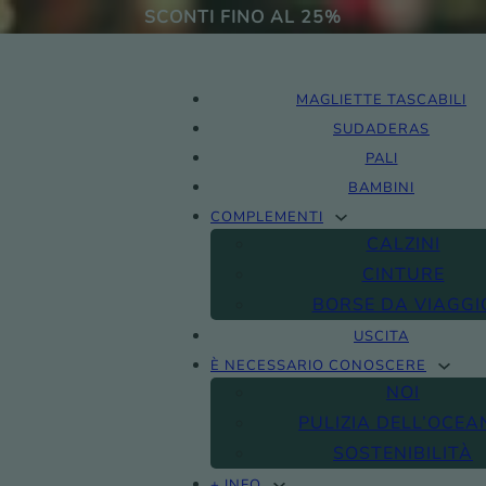
SCONTI FINO AL 25%
MAGLIETTE TASCABILI
SUDADERAS
PALI
BAMBINI
COMPLEMENTI
CALZINI
CINTURE
BORSE DA VIAGGI
USCITA
È NECESSARIO CONOSCERE
NOI
PULIZIA DELL’OCEA
SOSTENIBILITÀ
+ INFO