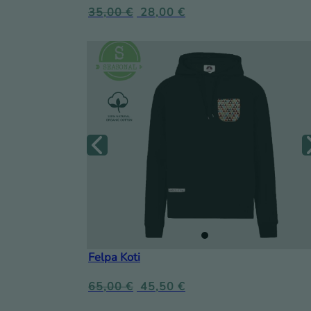
35,00
€
28,00
€
Felpa Koti
65,00
€
45,50
€