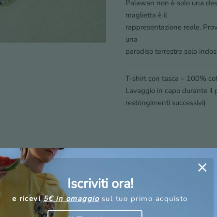
Palawan non è solo una dest
maglietta è il
rappresentazione reale. Prov
una
paradiso terrestre solo indo
T-shirt con tasca – 100% co
Lavaggio in capo durante il 
restringimenti successivi)
Spedizioni, resi e pagame
Iscriviti ora!
Design, sostenibilità e vi
e ricevi
5€ in omaggio
sul tuo primo acquisto