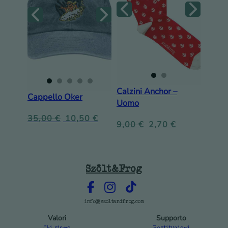
Calzini Anchor –
Cappello Oker
Uomo
35,00
€
10,50
€
9,00
€
2,70
€
Szölt&Frog
info@szoltandfrog.com
Valori
Supporto
Chi siamo
Restituzioni