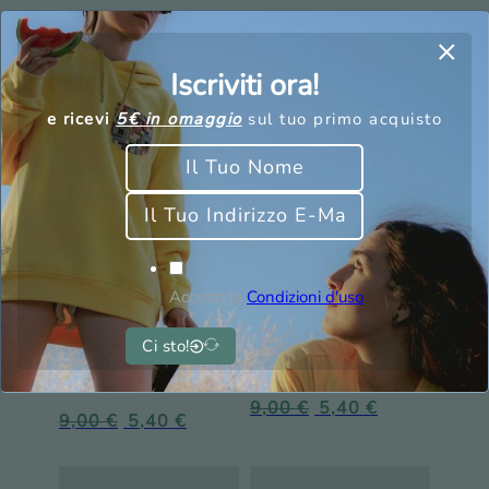
Iscriviti ora!
e ricevi
5€ in omaggio
sul tuo primo acquisto
Accetto le
Condizioni d'uso
Ci sto!
Calzini a farfalla –
Calzini a farfalla
Taglia 40-45
9,00
€
5,40
€
9,00
€
5,40
€