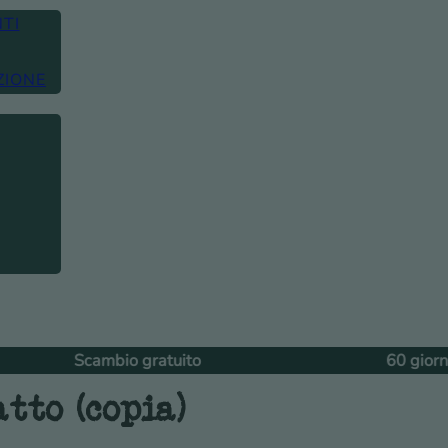
TI
ZIONE
mbio gratuito
60 giorni di restituzio
tto (copia)