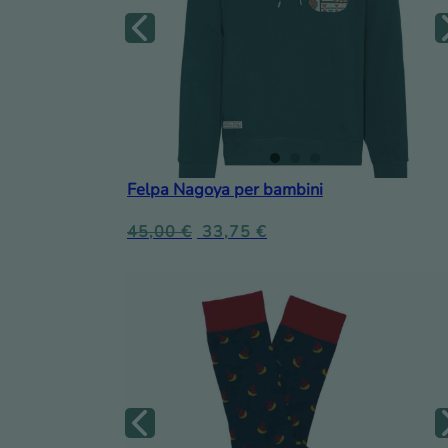
Felpa Nagoya per bambini
45,00
€
33,75
€