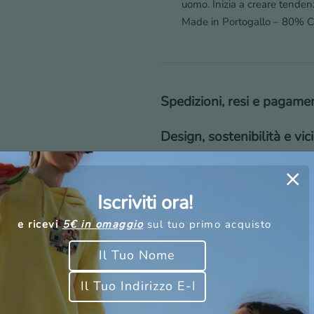
uomo. Inizia a creare tenden
Made in Portogallo – 80% 
Spedizioni, resi e pagame
Design, sostenibilità e vi
Iscriviti ora!
e ricevi
5€ in omaggio
sul tuo primo acquisto