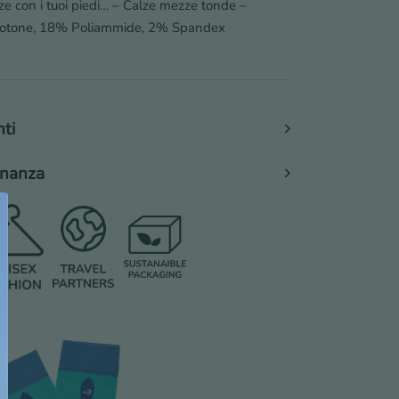
ze con i tuoi piedi… – Calze mezze tonde –
Cotone, 18% Poliammide, 2% Spandex
nti
cinanza