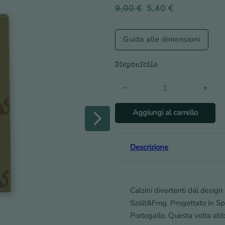
9,00
€
5,40
€
Guida alle dimensioni
Disponibile
Calzini da gatto (copia) quant
Aggiungi al carrello
Descrizione
Calzini divertenti dal design
Szölt&Frog. Progettato in Spa
Portogallo. Questa volta abbi