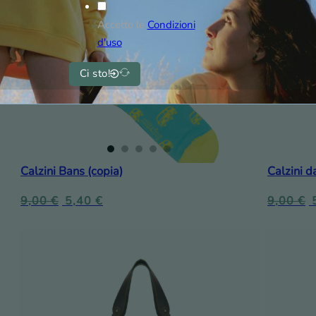
Accetto le
Condizioni
d'uso
Ci sto!
Calzini Bans (copia)
Calzini d
9,00
€
5,40
€
9,00
€