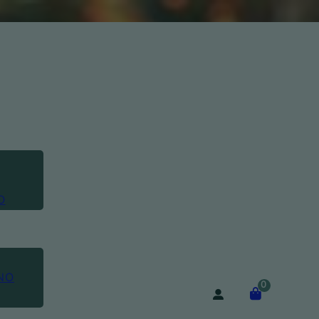
O
NO
0