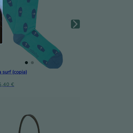
a surf (copia)
5,40
€