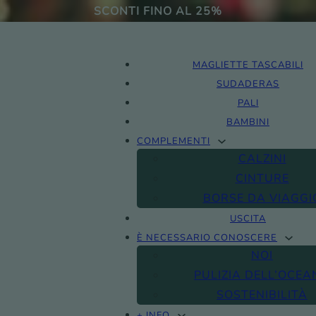
SCONTI FINO AL 25%
MAGLIETTE TASCABILI
SUDADERAS
PALI
BAMBINI
COMPLEMENTI
CALZINI
CINTURE
BORSE DA VIAGGI
USCITA
È NECESSARIO CONOSCERE
NOI
PULIZIA DELL’OCEA
SOSTENIBILITÀ
+ INFO