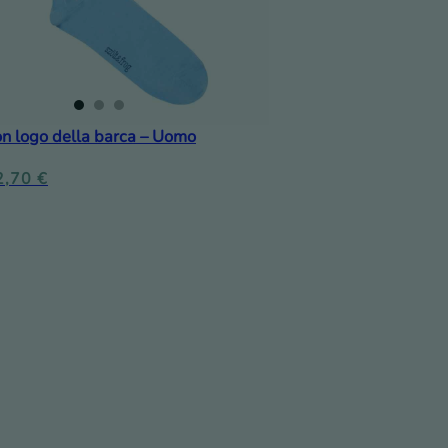
on logo della barca – Uomo
2,70
€