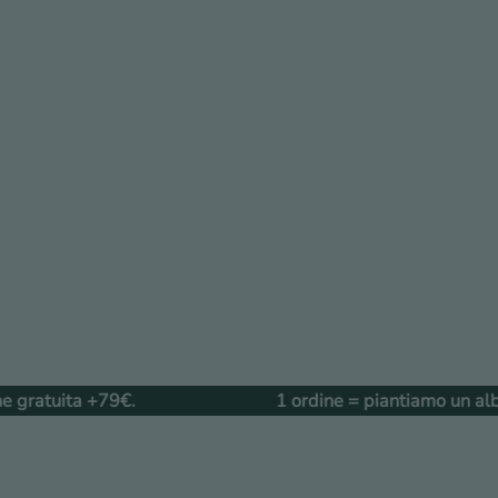
9€.
1 ordine = piantiamo un albero