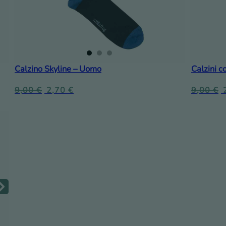
Calzino Skyline – Uomo
Calzini c
9,00
€
2,70
€
9,00
€