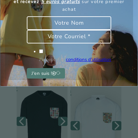
et recevez
5 euros gratuits
sur votre premier
achat
Sweat Rigi
Sweatshirt Kulm
J'accepte les
conditions d'utilisation
60,00
€
42,00
€
60,00
€
42,00
€
J'en suis !