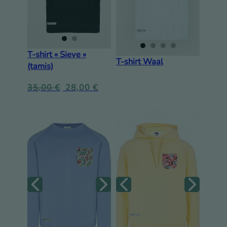
T-shirt « Sieve »
T-shirt Waal
(tamis)
35,00
€
28,00
€