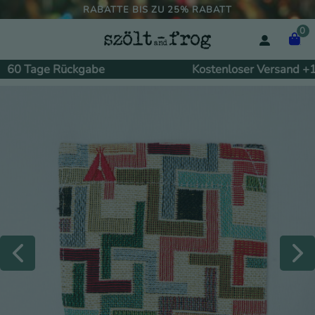
RABATTE BIS ZU 25% RABATT
0
60 Tage Rückgabe
Kostenloser Versand +14