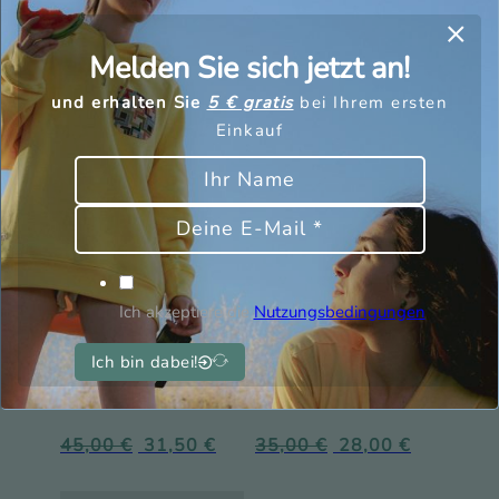
60,00
€
42,00
€
Melden Sie sich jetzt an!
und erhalten Sie
5 € gratis
bei Ihrem ersten
Einkauf
Ich akzeptiere die
Nutzungsbedingungen
Ich bin dabei!
Kailua Polo
Dinant-T-Shirt
45,00
€
31,50
€
35,00
€
28,00
€