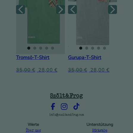
Tromsö-T-Shirt
Gurupa-T-Shirt
35,00
€
28,00
€
35,00
€
28,00
€
Szölt&Frog
info@szoltandfrog.com
Werte
Unterstützung
Über uns
Rückgabe