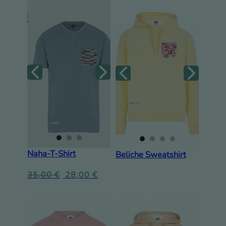
Naha-T-Shirt
Beliche Sweatshirt
35,00
€
28,00
€