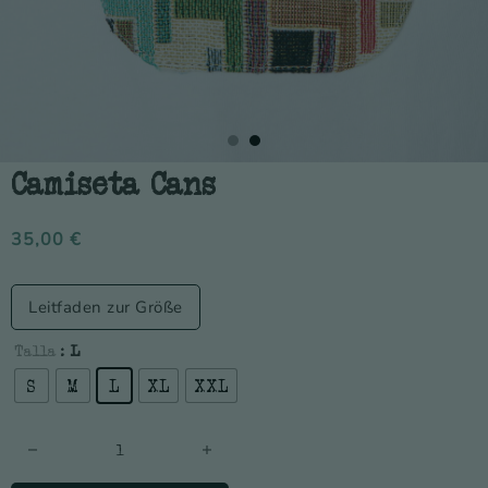
Camiseta Cans
35,00
€
Leitfaden zur Größe
Talla
: L
S
M
L
XL
XXL
Camiseta Cans Menge