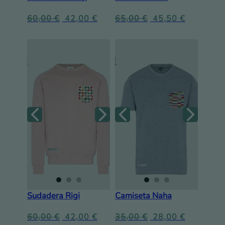
60,00
€
42,00
€
65,00
€
45,50
€
Sudadera Rigi
Camiseta Naha
60,00
€
42,00
€
35,00
€
28,00
€