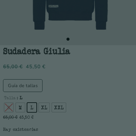
Sudadera Giulia
65,00
€
45,50
€
Guía de tallas
Talla
: L
S
M
L
XL
XXL
65,00
€
45,50
€
Hay existencias