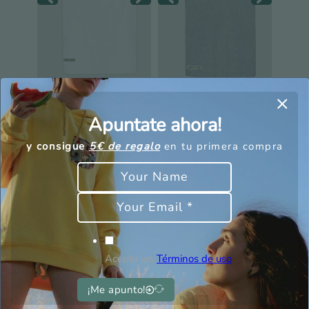
Camiseta Wolf
Polo Sipadan
Apuntate ahora!
35,00
€
28,00
€
45,00
€
31,50
€
y consigue
5€ de regalo
en tu primera compra
Acepto los
Términos de uso
¡Me apunto!