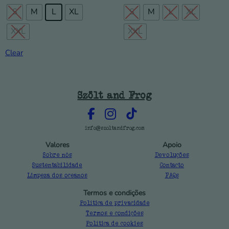
S
M
L
XL
S
M
L
XL
XXL
XXL
Clear
Szölt and Frog
info@szoltandfrog.com
Valores
Apoio
Sobre nós
Devoluções
Sustentabilidade
Contacto
Limpeza dos oceanos
FAQs
Termos e condições
Política de privacidade
Termos e condições
Política de cookies