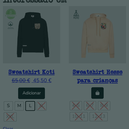
Sweatshirt Koti
Sweatshirt Hesse
65,00
€
45,50
€
para crianças
This product has multiple variants. The op
Adicionar
4-5
6-7
8-9
S
M
L
XL
10-11
12-13
XXL
Clear