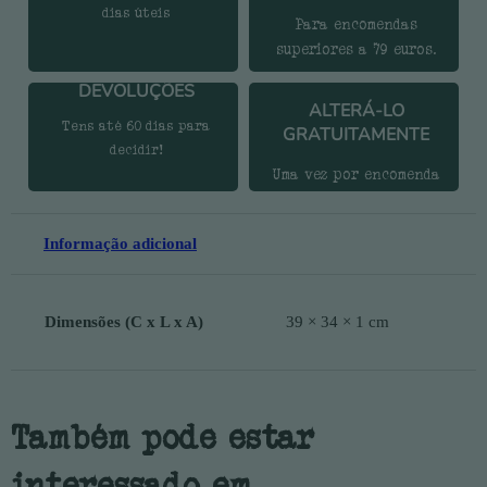
dias úteis
Para encomendas
superiores a 79 euros.
DEVOLUÇÕES
ALTERÁ-LO
Tens até 60 dias para
GRATUITAMENTE
decidir!
Uma vez por encomenda
Informação adicional
Dimensões (C x L x A)
39 × 34 × 1 cm
Também pode estar
interessado em