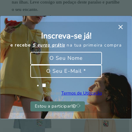
nas ilhas. Leve consigo um pedaço deste paraíso e partilhe
o seu encanto.
com o resto do mundo.
Inscreva-se já!
T-shirt com bolso – 100% Algodão orgânico – Peso 170
gramas – Lavada durante o processo de fabrico (para
e recebe
5 euros grátis
na tua primeira compra
evitar o encolhimento posterior)
Também pode estar
Aceito os
Termos de Utilização
interessado em
Estou a participar!