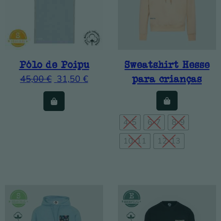
Pólo de Poipu
Sweatshirt Hesse
45,00
€
31,50
€
para crianças
This product has multiple variants. The option
4-5
6-7
8-9
10-11
12-13