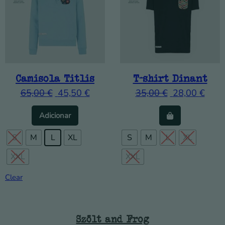
Camisola Titlis
T-shirt Dinant
65,00
€
45,50
€
35,00
€
28,00
€
This product has multiple variants. The op
This product
Adicionar
S
M
L
XL
S
M
L
XL
XXL
XXL
Clear
Szölt and Frog