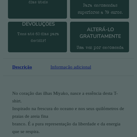
dias úteis
Para encomendas
superiores a 79 euros.
DEVOLUÇÕES
ALTERÁ-LO
Tens até 60 dias para
GRATUITAMENTE
decidir!
Uma vez por encomenda
Descrição
Informação adicional
No coração das ilhas Miyako, nasce a essência desta T-
shirt.
Inspirado na frescura do oceano e nos seus quilómetros de
praias de areia fina
branco. É a pura representação da liberdade e da energia
que se respira.