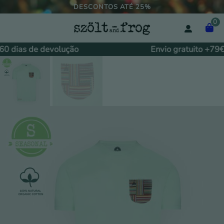
DESCONTOS ATÉ 25%
0
0 dias de devolução
Envio gratuito +79€.