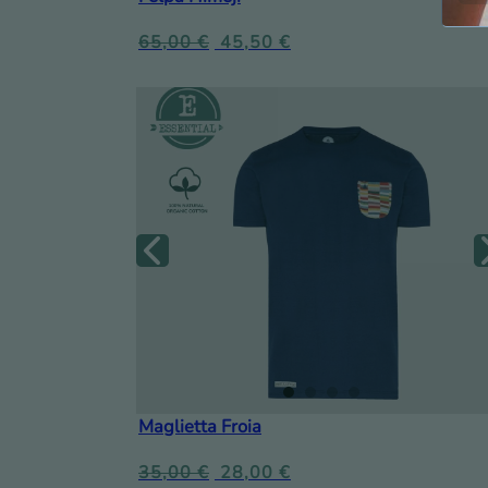
65,00
€
45,50
€
Maglietta Froia
35,00
€
28,00
€