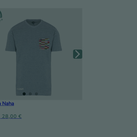
a Naha
28,00
€