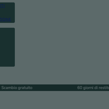
TI
ZIONE
ito
60 giorni di restituzione