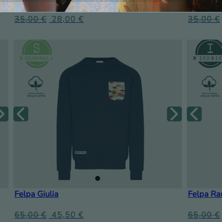
35,00
€
28,00
€
35,00
€
Felpa Giulia
Felpa Ra
65,00
€
45,50
€
65,00
€