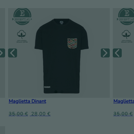
Maglietta Dinant
Magliett
35,00
€
28,00
€
35,00
€