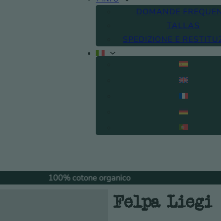
DOMANDE FREQUEN
TALLAS
SPEDIZIONE E RESTITU
00% cotone organico
Scambio gratu
Felpa Liegi