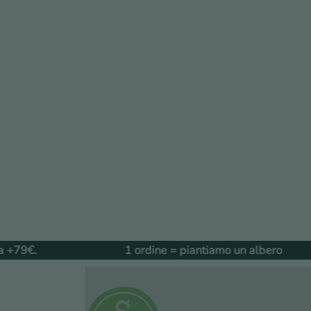
1 ordine = piantiamo un albero
1