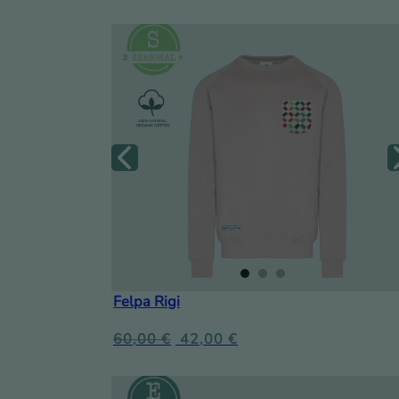
Felpa Rigi
60,00
€
42,00
€