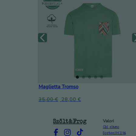
Maglietta Tromso
35,00
€
28,00
€
Szölt&Frog
Valori
Chi siamo
Sostenibilità