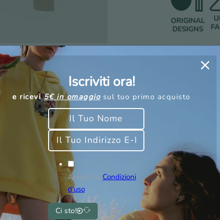
Iscriviti ora!
e ricevi
5€ in omaggio
sul tuo primo acquisto
Accetto le
Condizioni
d'uso
Ci sto!
Maglietta Palawan
Maglietta