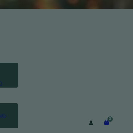
O
NO
0