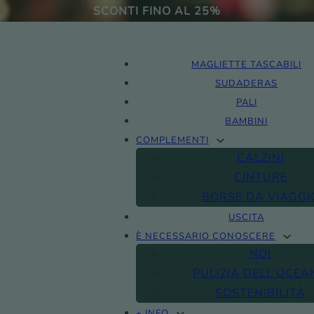
SCONTI FINO AL 25%
MAGLIETTE TASCABILI
SUDADERAS
PALI
BAMBINI
COMPLEMENTI
CALZINI
CINTURE
BORSE DA VIAGGI
USCITA
È NECESSARIO CONOSCERE
NOI
PULIZIA DELL’OCEA
SOSTENIBILITÀ
+ INFO