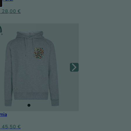
28,00
€
mia
45,50
€