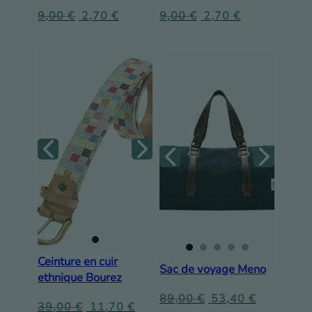
9,00
€
2,70
€
9,00
€
2,70
€
Ceinture en cuir
Sac de voyage Meno
ethnique Bourez
89,00
€
53,40
€
39,00
€
11,70
€