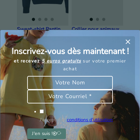
Sweat-shirt Pantin
Collier pour animaux
de compagnie en
65,00
€
45,50
€
sable
Inscrivez-vous dès maintenant !
et recevez
5 euros gratuits
sur votre premier
achat
J'accepte les
conditions d'utilisation
J'en suis !