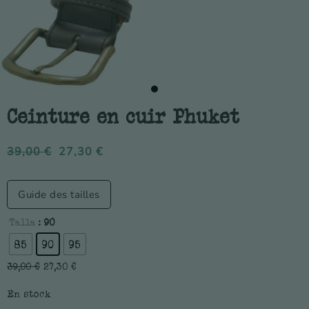
Ceinture en cuir Phuket
39,00
€
27,30
€
Guide des tailles
Talla
: 90
85
90
95
39,00
€
27,30
€
En stock