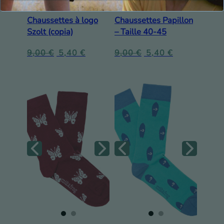
Chaussettes à logo
Chaussettes Papillon
Szolt (copia)
– Taille 40-45
9,00
€
5,40
€
9,00
€
5,40
€