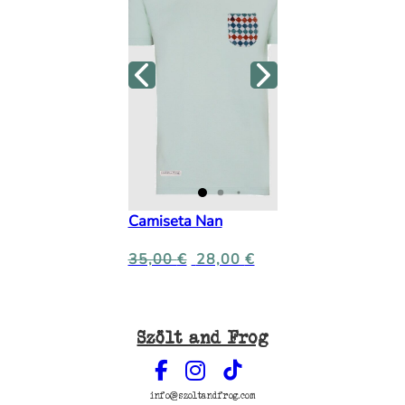
Camiseta Nan
35,00
€
28,00
€
Szölt and Frog
info@szoltandfrog.com