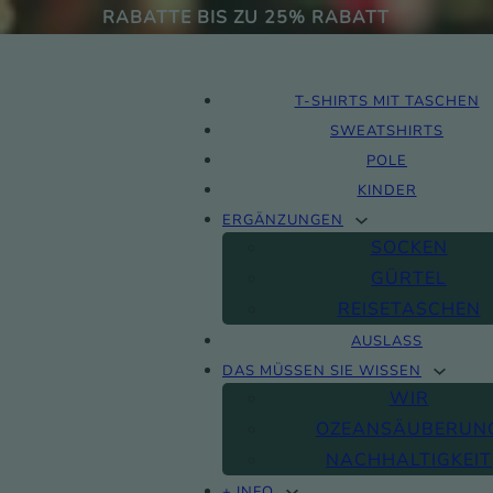
RABATTE BIS ZU 25% RABATT
T-SHIRTS MIT TASCHEN
SWEATSHIRTS
POLE
KINDER
ERGÄNZUNGEN
SOCKEN
GÜRTEL
REISETASCHEN
AUSLASS
DAS MÜSSEN SIE WISSEN
WIR
OZEANSÄUBERUN
NACHHALTIGKEIT
+ INFO