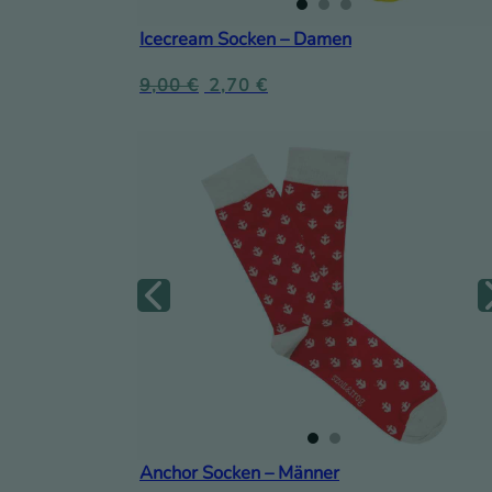
Icecream Socken – Damen
9,00
€
2,70
€
Anchor Socken – Männer