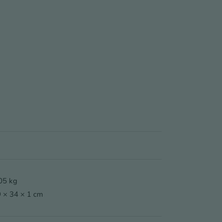
enge
05 kg
 × 34 × 1 cm