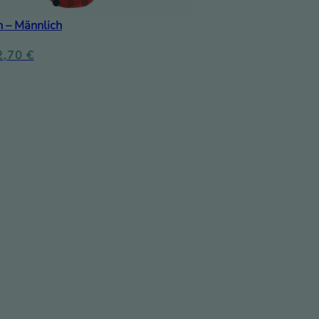
h – Männlich
2,70
€