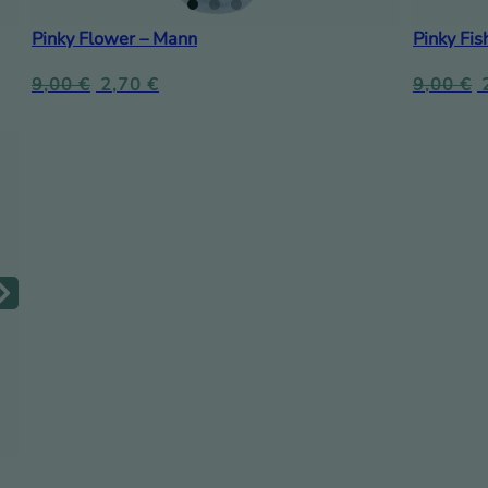
Pinky Flower – Mann
Pinky Fis
9,00
€
2,70
€
9,00
€