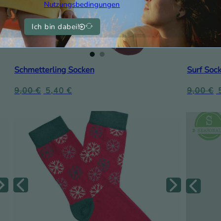
Nutzungsbedingungen
Ich bin dabei!
Schmetterling Socken
Surf Soc
9,00
€
5,40
€
9,00
€