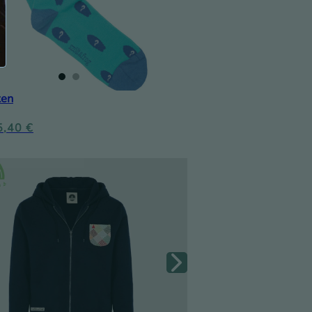
ken
5,40
€