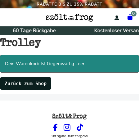
RABATTE BIS ZU 25% RABATT
0
60 Tage Rückgabe
Kostenloser Versan
Trolley
Dein Warenkorb Ist Gegenwärtig Leer.
Zurück zum Shop
Szölt&Frog
info@szoltandfrog.com