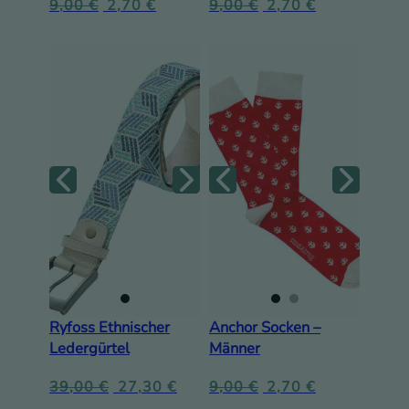
9,00
€
2,70
€
9,00
€
2,70
€
Ryfoss Ethnischer
Anchor Socken –
Ledergürtel
Männer
39,00
€
27,30
€
9,00
€
2,70
€