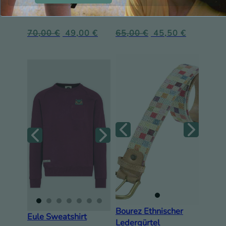
Nagoya Sweatshirt
Himeji Sweatshirt
70,00
€
49,00
€
65,00
€
45,50
€
Bourez Ethnischer
Eule Sweatshirt
Ledergürtel