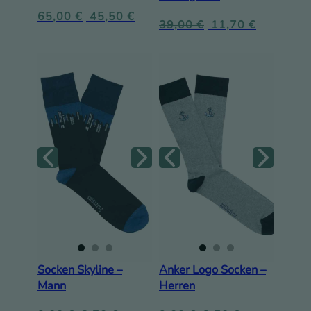
65,00
€
45,50
€
39,00
€
11,70
€
Socken Skyline –
Anker Logo Socken –
Mann
Herren