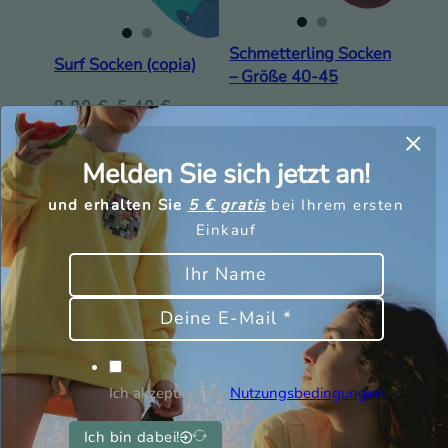
Schmetterling Socken
Surf Socken (copia)
– Größe 40-45
9,00
€
5,40
€
9,00
€
5,40
€
Melden Sie sich jetzt an!
und erhalten Sie
5 € gratis
bei Ihrem ersten
Einkauf
Ich akzeptiere die
Nutzungsbedingungen
Ich bin dabei!