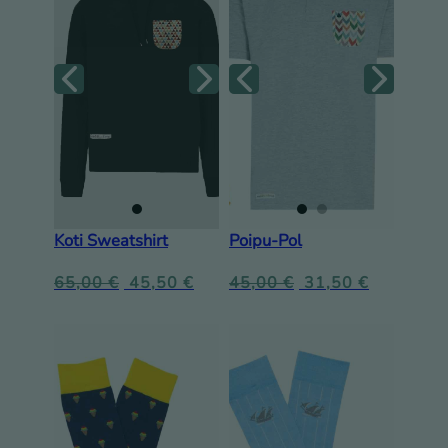
Koti Sweatshirt
Poipu-Pol
65,00
€
45,50
€
45,00
€
31,50
€