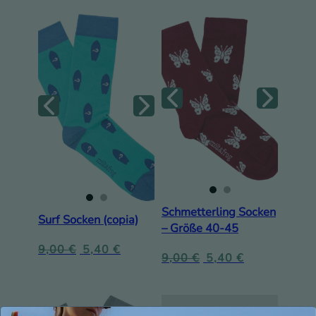
Schmetterling Socken
Surf Socken (copia)
– Größe 40-45
9,00
€
5,40
€
9,00
€
5,40
€