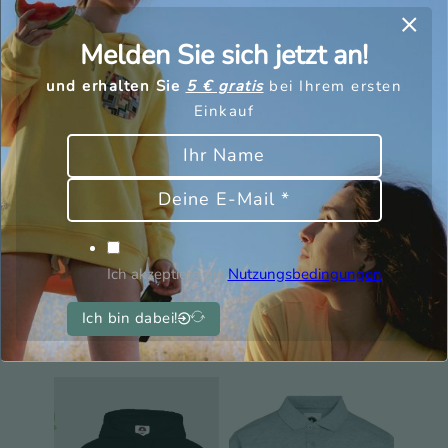
Melden Sie sich jetzt an!
und erhalten Sie
5 € gratis
bei Ihrem ersten
Einkauf
Ruderer Socken –
Ich akzeptiere die
Nutzungsbedingungen
Sweatshirt Kamp
Women’s
Ich bin dabei!
60,00
€
42,00
€
9,00
€
2,70
€