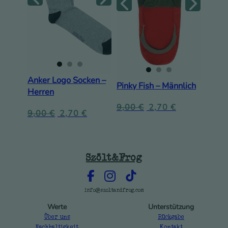
Anker Logo Socken –
Pinky Fish – Männlich
Herren
9,00
€
2,70
€
9,00
€
2,70
€
Szölt&Frog
info@szoltandfrog.com
Werte
Unterstützung
Über uns
Rückgabe
Nachhaltigkeit
Kontakt